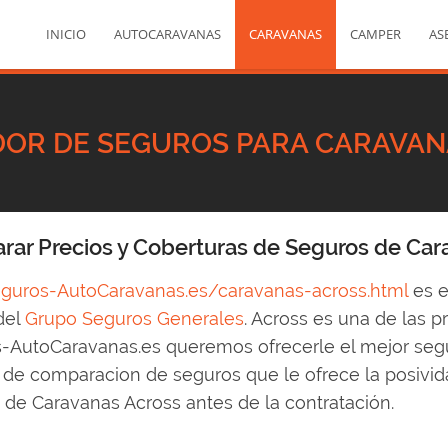
INICIO
AUTOCARAVANAS
CARAVANAS
CAMPER
AS
OR DE SEGUROS PARA CARAVAN
ar Precios y Coberturas de Seguros de Car
uros-AutoCaravanas.es/caravanas-across.html
es e
del
Grupo Seguros Generales
. Across es una de las 
-AutoCaravanas.es queremos ofrecerle el mejor seg
 de comparacion de seguros que le ofrece la posivid
 de Caravanas Across antes de la contratación.