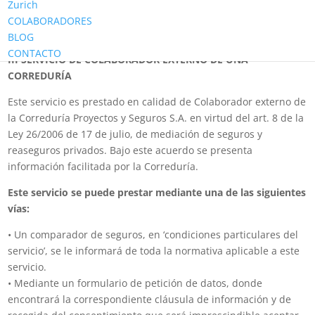
Este Web Site es un portal que sirve de plataforma para la
Zurich
contratación de seguros entre la correduría de seguros y los
COLABORADORES
Usuarios.
BLOG
CONTACTO
III SERVICIO DE COLABORADOR EXTERNO DE UNA
CORREDURÍA
Este servicio es prestado en calidad de Colaborador externo de
la Correduría Proyectos y Seguros S.A. en virtud del art. 8 de la
Ley 26/2006 de 17 de julio, de mediación de seguros y
reaseguros privados. Bajo este acuerdo se presenta
información facilitada por la Correduría.
Este servicio se puede prestar mediante una de las siguientes
vías:
• Un comparador de seguros, en ‘condiciones particulares del
servicio’, se le informará de toda la normativa aplicable a este
servicio.
• Mediante un formulario de petición de datos, donde
encontrará la correspondiente cláusula de información y de