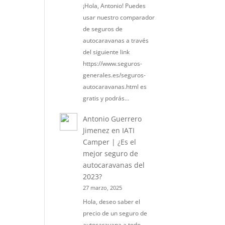
¡Hola, Antonio! Puedes
usar nuestro comparador
de seguros de
autocaravanas a través
del siguiente link
https://www.seguros-
generales.es/seguros-
autocaravanas.html es
gratis y podrás…
Antonio Guerrero
Jimenez
en
IATI
Camper | ¿Es el
mejor seguro de
autocaravanas del
2023?
27 marzo, 2025
Hola, deseo saber el
precio de un seguro de
autocaravana a todo