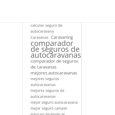
autocaravana Dacia caracteristicas
autocaravana Dacia precio
AutoCaravanas
autocaravanas de lujo
calcular seguro de
autocaravana
Caravaning
Caravanas
comparador
de seguros de
autocaravanas
comparador de seguros
de caravanas
mejores autocaravanas
mejores seguros
autocaravanas
mejores seguros de
autocaravanas
mejor seguro autocaravana
mejor seguro camper
precio por día alquiler de