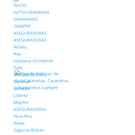
INICIO
AUTOCARAVANAS
CARAVANAS
CAMPER
ASEGURADORAS
ASEGURADORAS
Top mejores
Allianz
autocaravanas para
Axa
Catalana Occidente
carnet B en 2026
Fiatc
ASEGURADORAS
por
Yuri
|
Jun 15, 2026
|
Caravanas
|
0 Comentarios
Generali
Helvetia
Liberty
Mapfre
ASEGURADORAS
PlusUltra
Reale
Seguros Bilbao