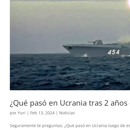
¿Qué pasó en Ucrania tras 2 año
por
Yuri
|
Feb 13, 2024
|
Noticias
Seguramente te preguntas, ¿Qué pasó en Ucrania luego de e