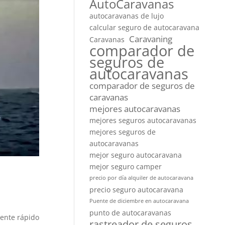
AutoCaravanas
autocaravanas de lujo
calcular seguro de autocaravana
Caravaning
Caravanas
comparador de
seguros de
autocaravanas
comparador de seguros de
caravanas
mejores autocaravanas
mejores seguros autocaravanas
mejores seguros de
autocaravanas
mejor seguro autocaravana
mejor seguro camper
precio por día alquiler de autocaravana
precio seguro autocaravana
Puente de diciembre en autocaravana
punto de autocaravanas
ente rápido
rastreador de seguros